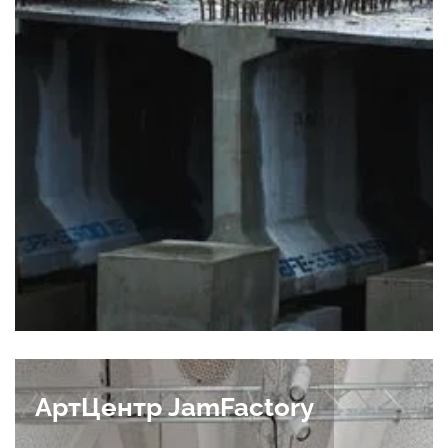
АртЦентр JamFactory