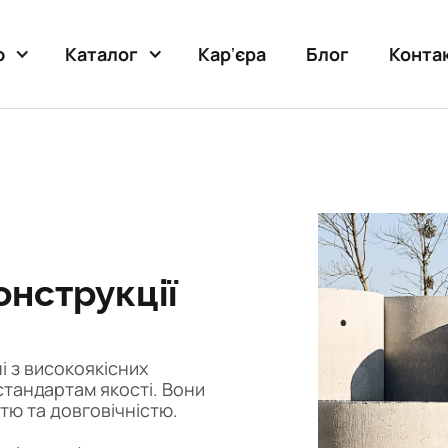
Карʼєра
Блог
Конта
ю
Каталог
онструкції
і з високоякісних
стандартам якості. Вони
тю та довговічністю.