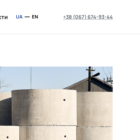
кти
UA
EN
+38 (067) 674-93-44