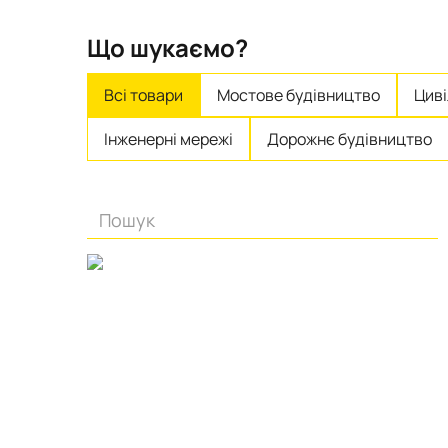
Що шукаємо?
Всі товари
Мостове будівництво
Циві
Інженерні мережі
Дорожнє будівництво