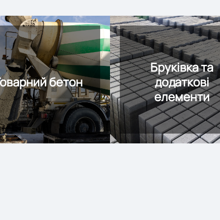
Бруківка та
Товарний бетон
додаткові
елементи