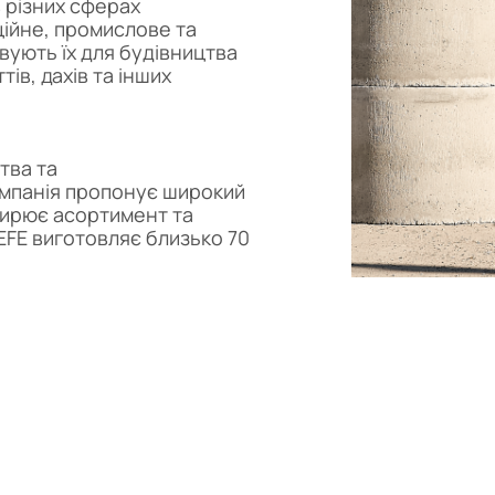
 різних сферах
ійне, промислове та
вують їх для будівництва
тів, дахів та інших
тва та
омпанія пропонує широкий
ширює асортимент та
EFE виготовляє близько 70