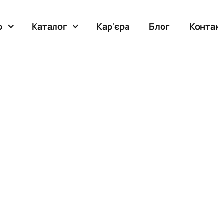
Карʼєра
Блог
Конта
ю
Каталог
еремогу: EFE
естиції, щоб
 відбудову в
аїні