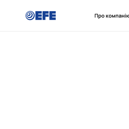
Про компані
З вірою в п
нарощує інв
забезпечити
Укр