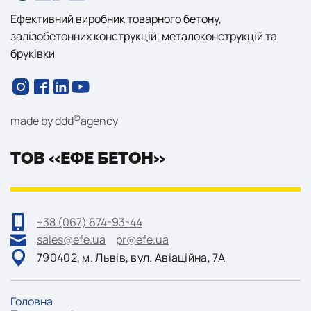
Ефективний виробник товарного бетону,
залізобетонних конструкцій, металоконструкцій та
бруківки
©
made by
ddd
agency
ТОВ «ЕФЕ БЕТОН»
+38 (067) 674-93-44
sales@efe.ua
pr@efe.ua
790402, м. Львів, вул. Авіаційна, 7А
Головна