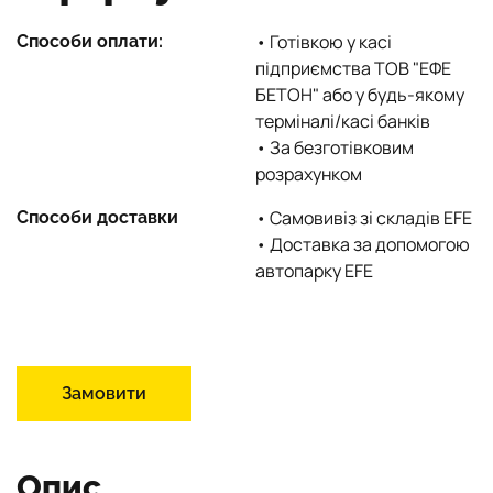
• Готівкою у касі
Способи оплати:
підприємства ТОВ "ЕФЕ
БЕТОН" або у будь-якому
терміналі/касі банків
• За безготівковим
розрахунком
• Самовивіз зі складів EFE
Способи доставки
• Доставка за допомогою
автопарку EFE
Замовити
Опис