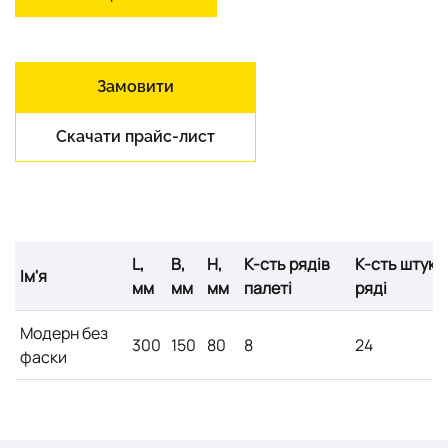
Замовити
Скачати прайс-лист
L,
B,
H,
К-сть рядів
К-сть штук в
Ім'я
мм
мм
мм
палеті
ряді
Модерн без
300
150
80
8
24
фаски