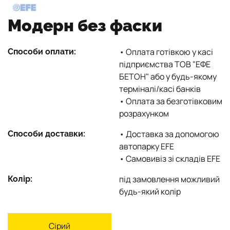
Модерн без фаски
• Оплата готівкою у касі
Способи оплати:
підприємства ТОВ "ЕФЕ
БЕТОН" або у будь-якому
терміналі/касі банків
• Оплата за безготівковим
розрахунком
• Доставка за допомогою
Способи доставки:
автопарку EFE
• Самовивіз зі складів EFE
під замовлення можливий
Колір:
будь-який колір
Сірий