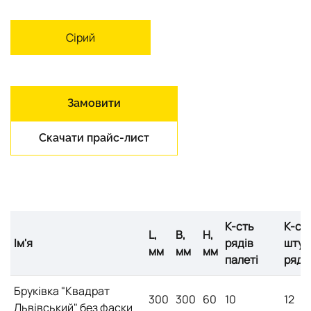
Сірий
Замовити
Скачати прайс-лист
К-сть
К-ст
L,
B,
H,
Ім'я
рядів
штук
мм
мм
мм
палеті
ряді
Бруківка "Квадрат
300
300
60
10
12
Львівський" без фаски