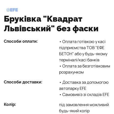
Бруківка "Квадрат
Львівський" без фаски
• Оплата готівкою у касі
Способи оплати:
підприємства ТОВ "ЕФЕ
БЕТОН" або у будь-якому
терміналі/касі банків
• Оплата за безготівковим
розрахунком
• Доставка за допомогою
Способи доставки:
автопарку EFE
• Самовивіз зі складів EFE
під замовлення можливий
Колір:
будь-який колір