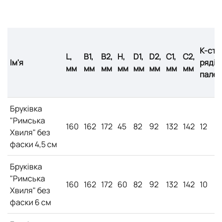
К-сть
L,
B1,
B2,
H,
D1,
D2,
C1,
C2,
Ім'я
рядів
мм
мм
мм
мм
мм
мм
мм
мм
палет
Бруківка
"Римська
160
162
172
45
82
92
132
142
12
Хвиля" без
фаски 4,5 см
Бруківка
"Римська
160
162
172
60
82
92
132
142
10
Хвиля" без
фаски 6 см