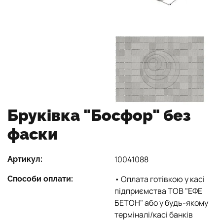
Бруківка "Босфор" без
фаски
10041088
Артикул:
• Оплата готівкою у касі
Способи оплати:
підприємства ТОВ "ЕФЕ
БЕТОН" або у будь-якому
терміналі/касі банків