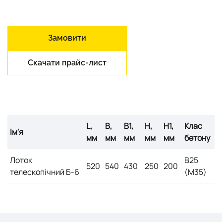
Замовити
Скачати прайс-лист
L,
B,
B1,
H,
H1,
Клас
Ім'я
мм
мм
мм
мм
мм
бетону
Лоток
B25
520
540
430
250
200
телескопічний Б-6
(M35)