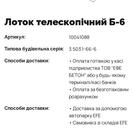
Лоток телескопічний Б-6
10041088
Артикул:
3.503.1-66-6
Типова будівельна серія:
• Оплата готівкою у касі
Способи доставки:
підприємства ТОВ "ЕФЕ
БЕТОН" або у будь-якому
терміналі/касі банків
• Оплата за безготівковим
розрахунком
• Доставка за допомогою
Способи доставки:
автопарку EFE
• Самовивіз зі складів EFE