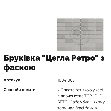
Бруківка "Цегла Ретро" з
фаскою
10041088
Артикул:
• Оплата готівкою у касі
Способи оплати:
підприємства ТОВ "ЕФЕ
БЕТОН" або у будь-якому
терміналі/касі банків