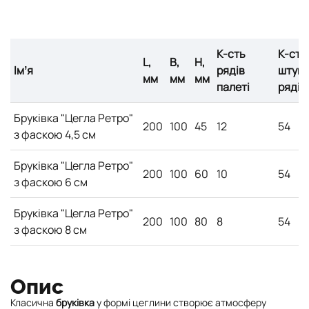
К-сть
К-сть
L,
B,
H,
Імʼя
рядів
штук 
мм
мм
мм
палеті
ряді
Бруківка "Цегла Ретро"
200
100
45
12
54
з фаскою 4,5 см
Бруківка "Цегла Ретро"
200
100
60
10
54
з фаскою 6 см
Бруківка "Цегла Ретро"
200
100
80
8
54
з фаскою 8 см
Опис
Класична
бруківка
у формі цеглини створює атмосферу